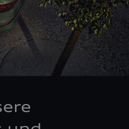
sere
s und