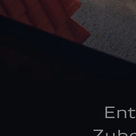
Ent
Zube