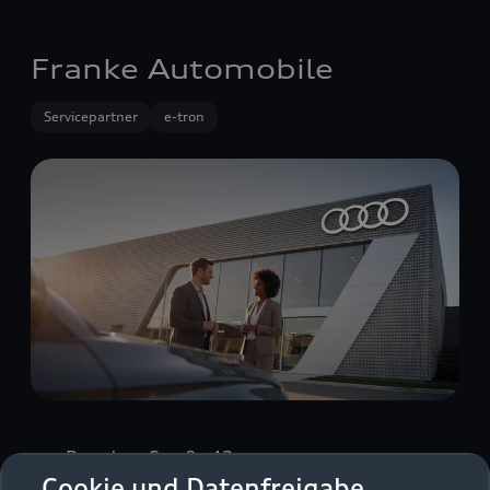
Franke Automobile
Servicepartner
e-tron
Dresdner Straße 42
Cookie und Datenfreigabe
09599 Freiberg