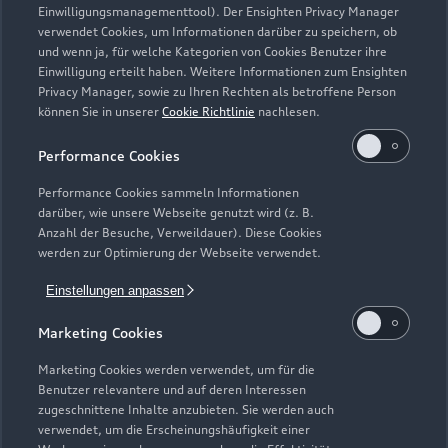
Einwilligungsmanagementtool). Der Ensighten Privacy Manager
Zurück nach oben
verwendet Cookies, um Informationen darüber zu speichern, ob
und wenn ja, für welche Kategorien von Cookies Benutzer ihre
Einwilligung erteilt haben. Weitere Informationen zum Ensighten
Modelle
Privacy Manager, sowie zu Ihren Rechten als betroffene Person
können Sie in unserer
Cookie Richtlinie
nachlesen.
Kaufen & leasen
Alle Modelle
Performance Cookies
Modelle vergleichen
Service & Zubehör
Performance Cookies sammeln Informationen
Neuwagensuche
darüber, wie unsere Webseite genutzt wird (z. B.
Elektromodelle
Anzahl der Besuche, Verweildauer). Diese Cookies
Gebrauchtwagensuche
Support
werden zur Optimierung der Webseite verwendet.
Saisonale Angebote
Plug-in-Hybride
Gebrauchtwagen
Einstellungen anpassen
Audi Services
Über Audi
Kundenservice
Finanzierung
Marketing Cookies
Garantie
Händlersuche
Aktionen & Angebote
Unternehmen
Marketing Cookies werden verwendet, um für die
Audi digital services
Benutzer relevantere und auf deren Interessen
Audi Code
Geschäftskunden
Karriere
zugeschnittene Inhalte anzubieten. Sie werden auch
myAudi
verwendet, um die Erscheinungshäufigkeit einer
Häufige Fragen (FAQ)